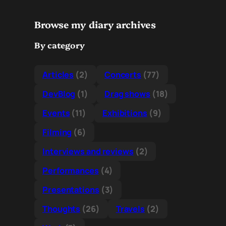
Browse my diary archives
By category
Articles
(2)
Concerts
(77)
DevBlog
(1)
Drag shows
(18)
Events
(11)
Exhibitions
(9)
Filming
(6)
Interviews and reviews
(2)
Performances
(4)
Presentations
(3)
Thoughts
(26)
Travels
(2)