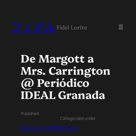
フィデル
Fidel Lorite
De Margott a
Mrs. Carrington
@ Periódico
IDEAL Granada
Published
Categorized under
February 18, 2009
Articles