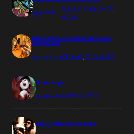
FILMING
, 
THOUGHTS
, 
December 16,
2008
WORK
Felicitación navideña de Leona
Carrington
FILMING
, 
THOUGHTS
December 2, 2008
El ojo vago
THOUGHTS
November 21, 2008
Lujo y Miseria tía: Día 1