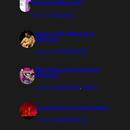
Círculo de Bellas Artes
EVENTS
June 23, 2026
Algora @ El umbral de la
primavera
CONCERTS
June 20, 2026
Killer Eyelashes kickstarter
campaign
DEVBLOG
, 
WORK
June 18, 2026
Lucrecia Dalt @ Centro Centro
CONCERTS
June 11, 2026