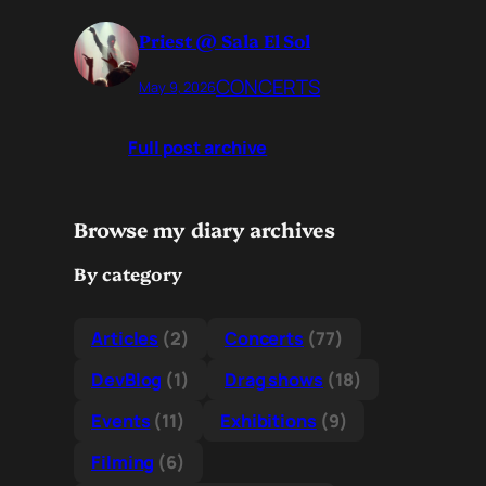
Priest @ Sala El Sol
CONCERTS
May 9, 2026
Full post archive
Browse my diary archives
By category
Articles
(2)
Concerts
(77)
DevBlog
(1)
Drag shows
(18)
Events
(11)
Exhibitions
(9)
Filming
(6)