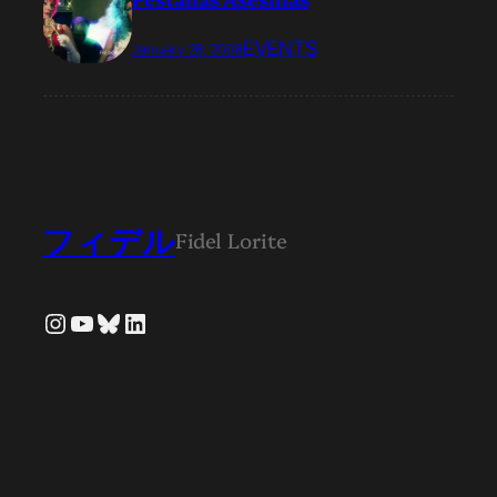
EVENTS
January 28, 2008
フィデル
Fidel Lorite
Instagram
YouTube
Bluesky
LinkedIn