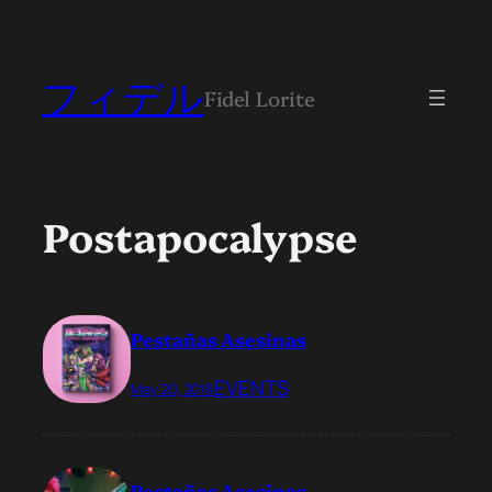
フィデル
Fidel Lorite
Postapocalypse
Pestañas Asesinas
EVENTS
May 20, 2016
Pestañas Asesinas